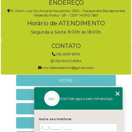
ENDEREÇO
R. Dom Luiz Do Amaral Mousinho, 2310 - Parque dos Bandeirantes
Ribeirão Preto - SP - CEP: 14090-383
Horário de ATENDIMENTO
Segunda a Sexta: 8:00h às 18:00h
CONTATO
(16) 3967-8575
(16) 99401-8564
mv.cleitondamin@gmail.com
HOME
EMPRESA
Olá! Fale agora pelo WhatsApp
NEUROLOGIA VETERINÁRIA
Insira seu telefone
NEUROCOMPORTAMENTAL