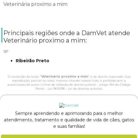
Veterinária proximo a mim
Principais regiões onde a DamVet atende
Veterinário proximo a mim:
SP
Ribeirão Preto
O conteúdo do texto "
Veterinário proximo a mim
" é de direito reservado. Sua
reprodução, parcial ou total, mesmo citando nossos links, é proibida sem a
autorização do autor. Crime de violação de direito autoral – artigo 184 do Código
Penal –
Lei 9610/98 - Lei de direitos autorais
.
Sempre aprendendo e aprimorando para o melhor
atendimento, tratamento e qualidade de vida de cães, gatos
e suas famílias!