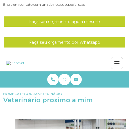
Entre em contato com um de nossos especialistas!
Faça seu orçamento agora mesmo
Faça seu orçamento por Whatsapp
HOME
CATEGORIAS
VETERINÁRIO PROXIMO A MIM
Veterinário proximo a mim