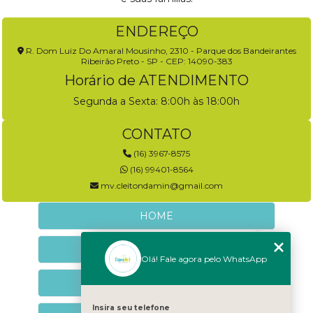
ENDEREÇO
R. Dom Luiz Do Amaral Mousinho, 2310 - Parque dos Bandeirantes
Ribeirão Preto - SP - CEP: 14090-383
Horário de ATENDIMENTO
Segunda a Sexta: 8:00h às 18:00h
CONTATO
(16) 3967-8575
(16) 99401-8564
mv.cleitondamin@gmail.com
HOME
EMPRESA
Olá! Fale agora pelo WhatsApp
NEUROLOGIA VETERINÁRIA
Insira seu telefone