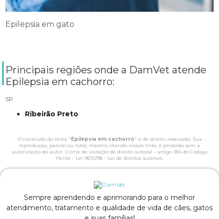
Epilepsia em gato
Principais regiões onde a DamVet atende
Epilepsia em cachorro:
SP
Ribeirão Preto
O conteúdo do texto "
Epilepsia em cachorro
" é de direito reservado. Sua
reprodução, parcial ou total, mesmo citando nossos links, é proibida sem a
autorização do autor. Crime de violação de direito autoral – artigo 184 do Código
Penal –
Lei 9610/98 - Lei de direitos autorais
.
Sempre aprendendo e aprimorando para o melhor
atendimento, tratamento e qualidade de vida de cães, gatos
e suas famílias!