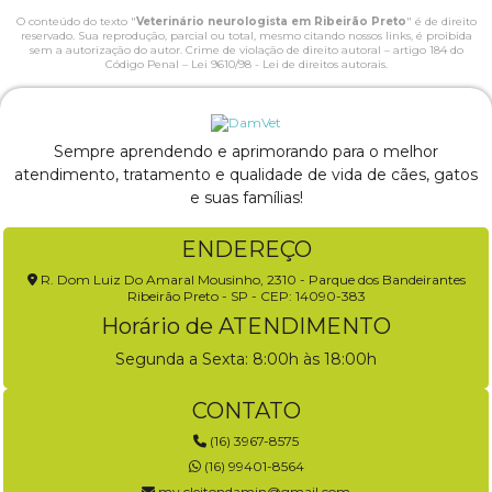
O conteúdo do texto "
Veterinário neurologista em Ribeirão Preto
" é de direito
reservado. Sua reprodução, parcial ou total, mesmo citando nossos links, é proibida
sem a autorização do autor. Crime de violação de direito autoral – artigo 184 do
Código Penal –
Lei 9610/98 - Lei de direitos autorais
.
Sempre aprendendo e aprimorando para o melhor
atendimento, tratamento e qualidade de vida de cães, gatos
e suas famílias!
ENDEREÇO
R. Dom Luiz Do Amaral Mousinho, 2310 - Parque dos Bandeirantes
Ribeirão Preto - SP - CEP: 14090-383
Horário de ATENDIMENTO
Segunda a Sexta: 8:00h às 18:00h
CONTATO
(16) 3967-8575
(16) 99401-8564
mv.cleitondamin@gmail.com