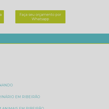
a
Faça seu orçamento por
Whatsapp
01-8564
mv.cleitondamin@gmail.com
ONANDO
RINÁRIO EM RIBEIRÃO
M ANIMAIS EM RIBEIRÃO