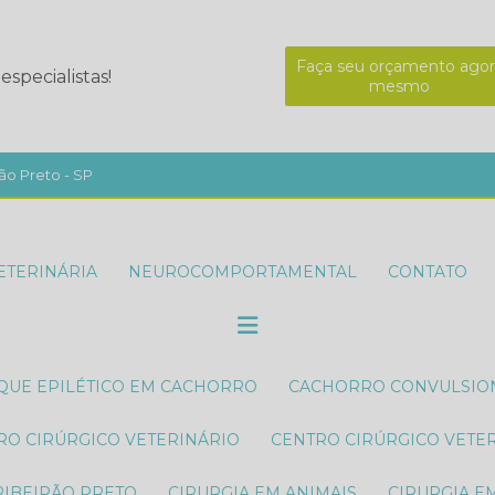
Faça seu orçamento agor
specialistas!
mesmo
ão Preto - SP
(16) 3967-8575
(16) 994
ETERINÁRIA
NEUROCOMPORTAMENTAL
CONTATO
AQUE EPILÉTICO EM CACHORRO
CACHORRO CONVULSI
TRO CIRÚRGICO VETERINÁRIO
CENTRO CIRÚRGICO VETE
RIBEIRÃO PRETO
CIRURGIA EM ANIMAIS
CIRURGIA E