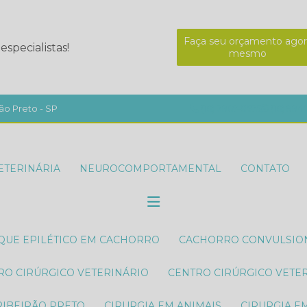
Faça seu orçamento agor
specialistas!
mesmo
ão Preto - SP
(16) 3967-8575
(16) 994
ETERINÁRIA
NEUROCOMPORTAMENTAL
CONTATO
AQUE EPILÉTICO EM CACHORRO
CACHORRO CONVULSI
TRO CIRÚRGICO VETERINÁRIO
CENTRO CIRÚRGICO VETE
RIBEIRÃO PRETO
CIRURGIA EM ANIMAIS
CIRURGIA E