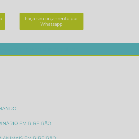
a
Faça seu orçamento por
Whatsapp
01-8564
mv.cleitondamin@gmail.com
ONANDO
RINÁRIO EM RIBEIRÃO
M ANIMAIS EM RIBEIRÃO