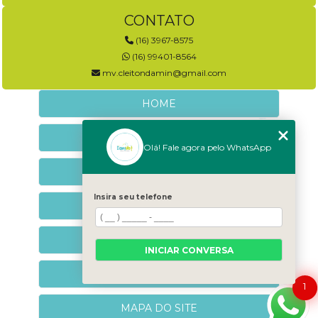
CONTATO
(16) 3967-8575
(16) 99401-8564
mv.cleitondamin@gmail.com
HOME
EMPRESA
Olá! Fale agora pelo WhatsApp
NEUROLOGIA VETERINÁRIA
Insira seu telefone
NEUROCOMPORTAMENTAL
CONTATO
INICIAR CONVERSA
CATEGORIAS
1
MAPA DO SITE