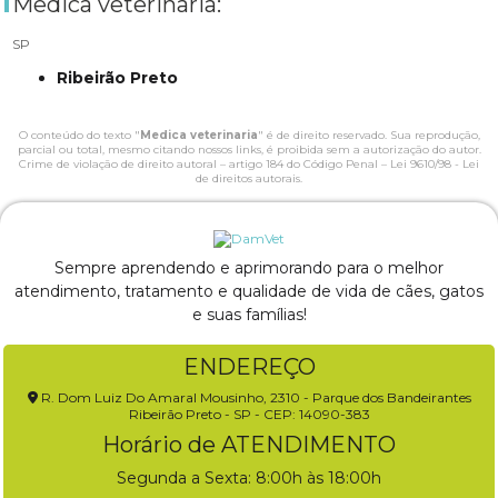
Medica veterinaria:
SP
Ribeirão Preto
O conteúdo do texto "
Medica veterinaria
" é de direito reservado. Sua reprodução,
parcial ou total, mesmo citando nossos links, é proibida sem a autorização do autor.
Crime de violação de direito autoral – artigo 184 do Código Penal –
Lei 9610/98 - Lei
de direitos autorais
.
Sempre aprendendo e aprimorando para o melhor
atendimento, tratamento e qualidade de vida de cães, gatos
e suas famílias!
ENDEREÇO
R. Dom Luiz Do Amaral Mousinho, 2310 - Parque dos Bandeirantes
Ribeirão Preto - SP - CEP: 14090-383
Horário de ATENDIMENTO
Segunda a Sexta: 8:00h às 18:00h