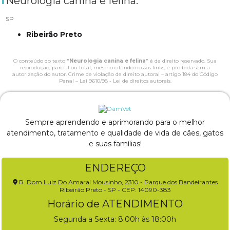
Neurologia canina e felina:
SP
Ribeirão Preto
O conteúdo do texto "
Neurologia canina e felina
" é de direito reservado. Sua
reprodução, parcial ou total, mesmo citando nossos links, é proibida sem a
autorização do autor. Crime de violação de direito autoral – artigo 184 do Código
Penal –
Lei 9610/98 - Lei de direitos autorais
.
Sempre aprendendo e aprimorando para o melhor
atendimento, tratamento e qualidade de vida de cães, gatos
e suas famílias!
ENDEREÇO
R. Dom Luiz Do Amaral Mousinho, 2310 - Parque dos Bandeirantes
Ribeirão Preto - SP - CEP: 14090-383
Horário de ATENDIMENTO
Segunda a Sexta: 8:00h às 18:00h