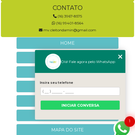
CONTATO
(16) 3967-8575
(16) 99401-8564
mv.cleitondamin@gmail.com
HOME
EMPRESA
Olá! Fale agora pelo WhatsApp
NEUROLOGIA VETERINÁRIA
Insira seu telefone
NEUROCOMPORTAMENTAL
CONTATO
INICIAR CONVERSA
CATEGORIAS
1
MAPA DO SITE