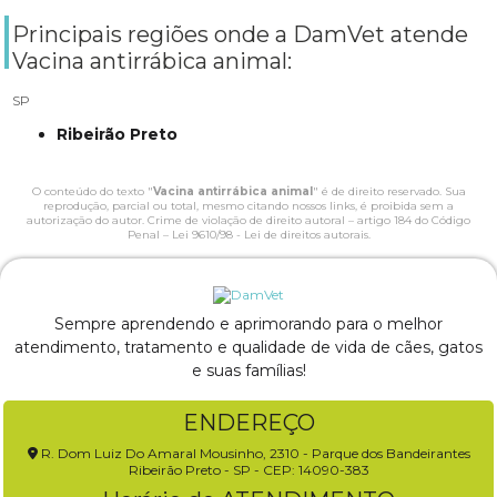
Principais regiões onde a DamVet atende
Vacina antirrábica animal:
SP
Ribeirão Preto
O conteúdo do texto "
Vacina antirrábica animal
" é de direito reservado. Sua
reprodução, parcial ou total, mesmo citando nossos links, é proibida sem a
autorização do autor. Crime de violação de direito autoral – artigo 184 do Código
Penal –
Lei 9610/98 - Lei de direitos autorais
.
Sempre aprendendo e aprimorando para o melhor
atendimento, tratamento e qualidade de vida de cães, gatos
e suas famílias!
ENDEREÇO
R. Dom Luiz Do Amaral Mousinho, 2310 - Parque dos Bandeirantes
Ribeirão Preto - SP - CEP: 14090-383