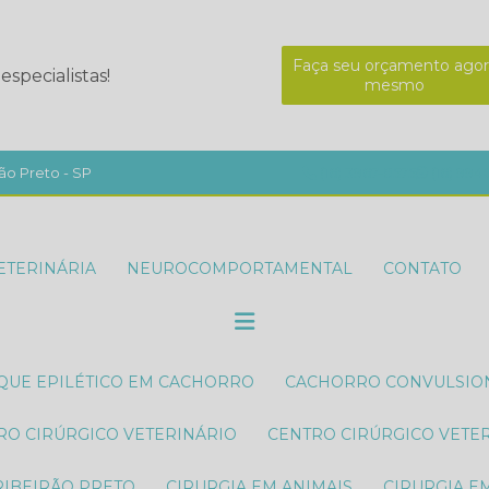
Faça seu orçamento agor
specialistas!
mesmo
ão Preto - SP
(16) 3967-8575
(16) 994
ETERINÁRIA
NEUROCOMPORTAMENTAL
CONTATO
AQUE EPILÉTICO EM CACHORRO
CACHORRO CONVULSI
TRO CIRÚRGICO VETERINÁRIO
CENTRO CIRÚRGICO VETE
RIBEIRÃO PRETO
CIRURGIA EM ANIMAIS
CIRURGIA E