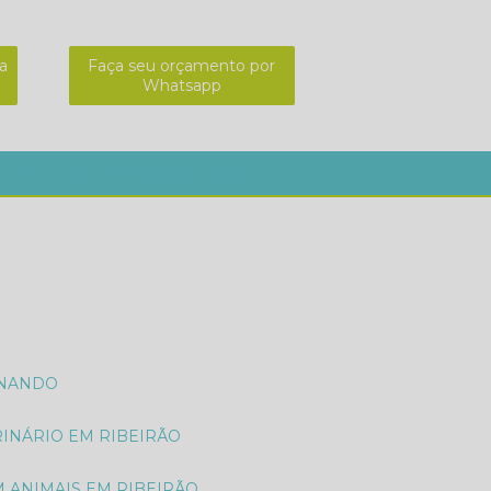
a
Faça seu orçamento por
Whatsapp
01-8564
mv.cleitondamin@gmail.com
ONANDO
RINÁRIO EM RIBEIRÃO
M ANIMAIS EM RIBEIRÃO