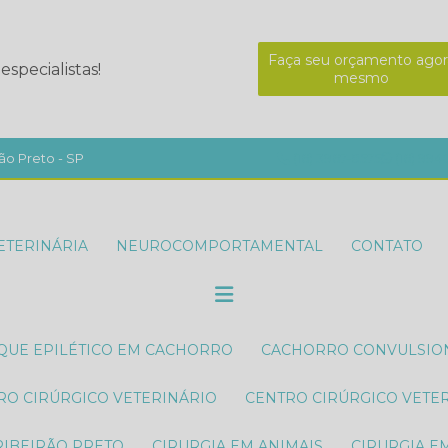
Faça seu orçamento agor
specialistas!
mesmo
ão Preto - SP
(16) 3967-8575
(16) 994
ETERINÁRIA
NEUROCOMPORTAMENTAL
CONTATO
AQUE EPILÉTICO EM CACHORRO
CACHORRO CONVULSI
TRO CIRÚRGICO VETERINÁRIO
CENTRO CIRÚRGICO VETE
RIBEIRÃO PRETO
CIRURGIA EM ANIMAIS
CIRURGIA E