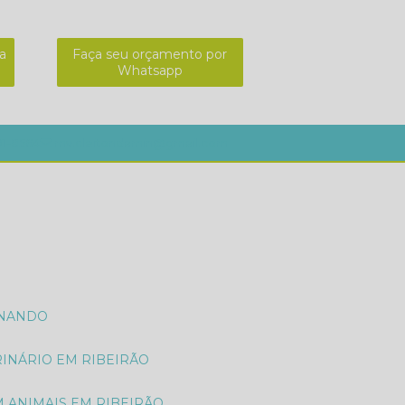
a
Faça seu orçamento por
Whatsapp
01-8564
mv.cleitondamin@gmail.com
ONANDO
RINÁRIO EM RIBEIRÃO
M ANIMAIS EM RIBEIRÃO