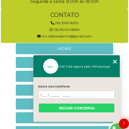
Segunda a Sexta: 8:00h às 18:00h
CONTATO
(16) 3967-8575
(16) 99401-8564
mv.cleitondamin@gmail.com
HOME
EMPRESA
Olá! Fale agora pelo WhatsApp
NEUROLOGIA VETERINÁRIA
Insira seu telefone
NEUROCOMPORTAMENTAL
CONTATO
INICIAR CONVERSA
CATEGORIAS
1