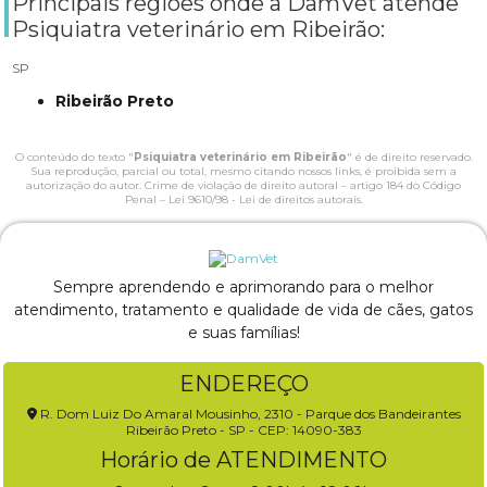
Principais regiões onde a DamVet atende
Psiquiatra veterinário em Ribeirão:
SP
Ribeirão Preto
O conteúdo do texto "
Psiquiatra veterinário em Ribeirão
" é de direito reservado.
Sua reprodução, parcial ou total, mesmo citando nossos links, é proibida sem a
autorização do autor. Crime de violação de direito autoral – artigo 184 do Código
Penal –
Lei 9610/98 - Lei de direitos autorais
.
Sempre aprendendo e aprimorando para o melhor
atendimento, tratamento e qualidade de vida de cães, gatos
e suas famílias!
ENDEREÇO
R. Dom Luiz Do Amaral Mousinho, 2310 - Parque dos Bandeirantes
Ribeirão Preto - SP - CEP: 14090-383
Horário de ATENDIMENTO