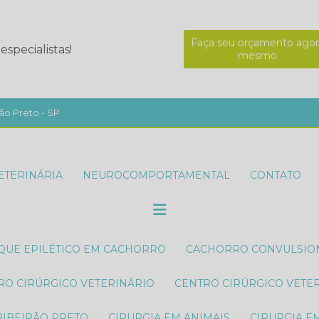
Faça seu orçamento agor
specialistas!
mesmo
ão Preto - SP
(16) 3967-8575
(16) 994
ETERINÁRIA
NEUROCOMPORTAMENTAL
CONTATO
AQUE EPILÉTICO EM CACHORRO
CACHORRO CONVULSI
TRO CIRÚRGICO VETERINÁRIO
CENTRO CIRÚRGICO VETE
RIBEIRÃO PRETO
CIRURGIA EM ANIMAIS
CIRURGIA E