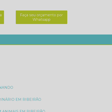
a
Faça seu orçamento por
Whatsapp
01-8564
mv.cleitondamin@gmail.com
ONANDO
RINÁRIO EM RIBEIRÃO
M ANIMAIS EM RIBEIRÃO