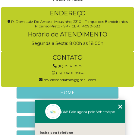
ENDEREÇO
R. Dom Luiz Do Amaral Mousinho, 2310 - Parque dos Bandeirantes
Ribeirão Preto - SP - CEP: 14090-383
Horário de ATENDIMENTO
Segunda a Sexta: 8:00h às 18:00h
CONTATO
(16) 3967-8575
(16) 99401-8564
mv.cleitondamin@gmail.com
HOME
EMPRESA
Olá! Fale agora pelo WhatsApp
NEUROLOGIA VETERINÁRIA
Insira seu telefone