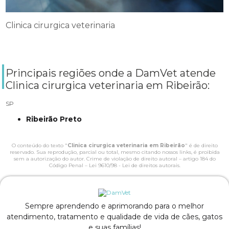
Clinica cirurgica veterinaria
Principais regiões onde a DamVet atende
Clinica cirurgica veterinaria em Ribeirão:
SP
Ribeirão Preto
O conteúdo do texto "
Clinica cirurgica veterinaria em Ribeirão
" é de direito
reservado. Sua reprodução, parcial ou total, mesmo citando nossos links, é proibida
sem a autorização do autor. Crime de violação de direito autoral – artigo 184 do
Código Penal –
Lei 9610/98 - Lei de direitos autorais
.
Sempre aprendendo e aprimorando para o melhor
atendimento, tratamento e qualidade de vida de cães, gatos
e suas famílias!