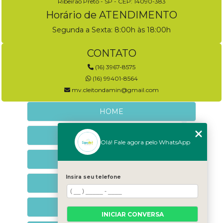
Ribeirão Preto - SP - CEP: 14090-383
Horário de ATENDIMENTO
Segunda a Sexta: 8:00h às 18:00h
CONTATO
(16) 3967-8575
(16) 99401-8564
mv.cleitondamin@gmail.com
HOME
EMPRESA
Olá! Fale agora pelo WhatsApp
NEUROLOGIA VETERINÁRIA
Insira seu telefone
NEUROCOMPORTAMENTAL
CONTATO
INICIAR CONVERSA