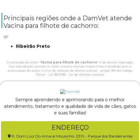
Principais regiões onde a DamVet atende
Vacina para filhote de cachorro:
SP
Ribeirão Preto
O conteúdo do texto "
Vacina para filhote de cachorro
" é de direito reservado.
Sua reprodução, parcial ou total, mesmo citando nossos links, é proibida sem a
autorização do autor. Crime de violação de direito autoral – artigo 184 do Código
Penal –
Lei 9610/98 - Lei de direitos autorais
.
Sempre aprendendo e aprimorando para o melhor
atendimento, tratamento e qualidade de vida de cães, gatos
e suas famílias!
ENDEREÇO
R. Dom Luiz Do Amaral Mousinho, 2310 - Parque dos Bandeirantes