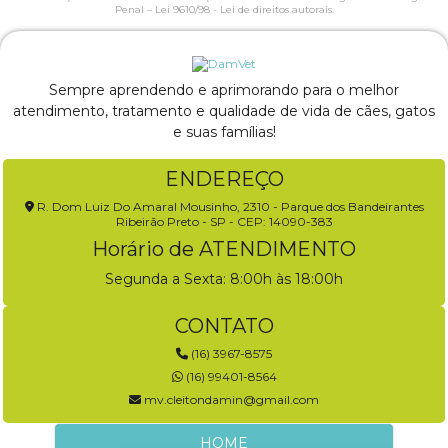
Penal –
Lei 9610/98 - Lei de direitos autorais
.
Sempre aprendendo e aprimorando para o melhor
atendimento, tratamento e qualidade de vida de cães, gatos
e suas famílias!
ENDEREÇO
R. Dom Luiz Do Amaral Mousinho, 2310 - Parque dos Bandeirantes
Ribeirão Preto - SP - CEP: 14090-383
Horário de ATENDIMENTO
Segunda a Sexta: 8:00h às 18:00h
CONTATO
(16) 3967-8575
(16) 99401-8564
mv.cleitondamin@gmail.com
HOME